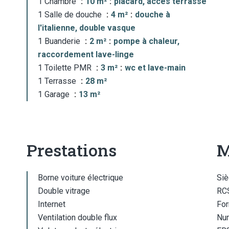
1 Chambre
10 m²
placard, accès terrasse
1 Salle de douche
4 m²
douche à
l'italienne, double vasque
1 Buanderie
2 m²
pompe à chaleur,
raccordement lave-linge
1 Toilette PMR
3 m²
wc et lave-main
1 Terrasse
28 m²
1 Garage
13 m²
Prestations
M
Borne voiture électrique
Siè
Double vitrage
RCS
Internet
For
Ventilation double flux
Num