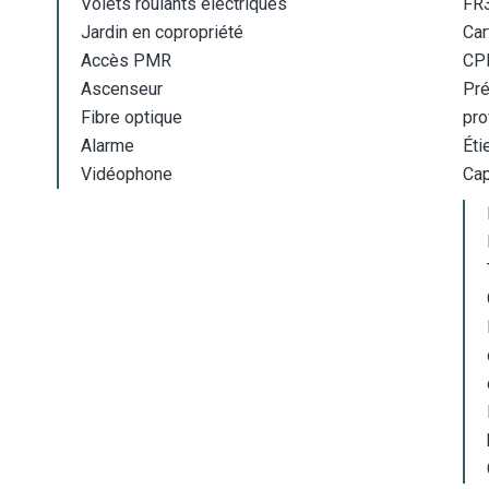
Volets roulants électriques
FR
Jardin en copropriété
Car
Accès PMR
CP
Ascenseur
Pré
Fibre optique
pro
Alarme
Éti
Vidéophone
Cap