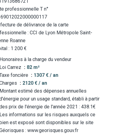
31913686721
te professionnelle T n°
I69012022000000117
fecture de délivrance de la carte
fessionnelle : CCI de Lyon Métropole Saint-
enne Roanne
ital : 1 200 €
Honoraires à la charge du vendeur
Loi Carrez
82 m²
Taxe foncière
1307 € / an
Charges
2120 € / an
Montant estimé des dépenses annuelles
d'énergie pour un usage standard, établi à partir
des prix de l'énergie de l'année 2021 : 438.1€
Les informations sur les risques auxquels ce
bien est exposé sont disponibles sur le site
Géorisques : www.georisques.gouv.fr