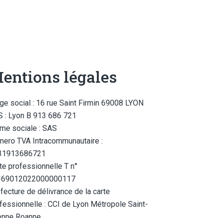
entions légales
ge social : 16 rue Saint Firmin 69008 LYON
 : Lyon B 913 686 721
me sociale : SAS
ero TVA Intracommunautaire :
31913686721
te professionnelle T n°
I69012022000000117
fecture de délivrance de la carte
fessionnelle : CCI de Lyon Métropole Saint-
enne Roanne