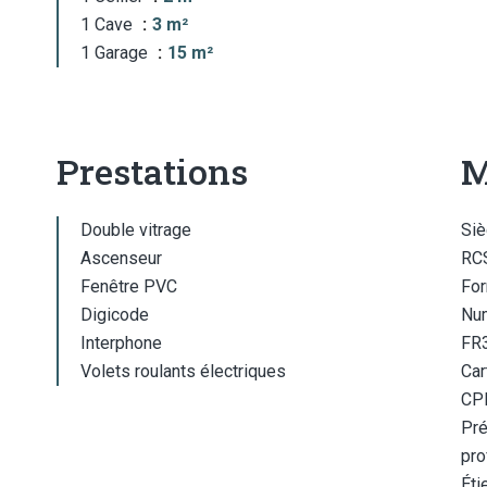
1 Cave
3 m²
1 Garage
15 m²
Prestations
M
Double vitrage
Siè
Ascenseur
RCS
Fenêtre PVC
For
Digicode
Num
Interphone
FR
Volets roulants électriques
Car
CP
Pré
pro
Éti