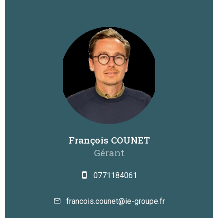
François COUNET
Gérant
0771184061
francois.counet@ie-groupe.fr