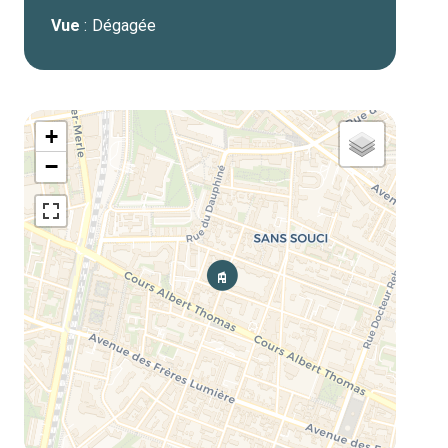
Vue
Dégagée
+
−