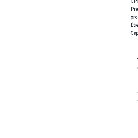
CP
Pré
pro
Éti
Cap