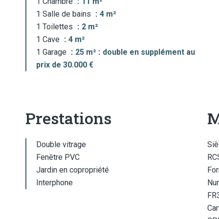
1 Chambre
11 m²
1 Salle de bains
4 m²
1 Toilettes
2 m²
1 Cave
4 m²
1 Garage
25 m²
double en supplément au
prix de 30.000 €
Prestations
M
Double vitrage
Siè
Fenêtre PVC
RCS
Jardin en copropriété
For
Interphone
Num
FR
Car