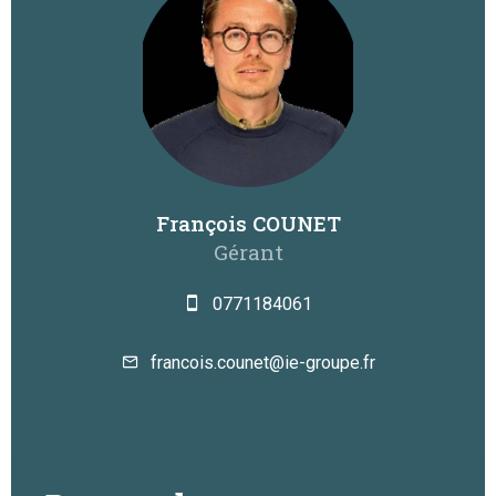
François COUNET
Gérant
0771184061
francois.counet@ie-groupe.fr