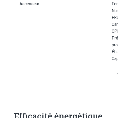
Ascenseur
For
Num
FR
Car
CP
Pré
pro
Éti
Cap
Efficacité énergétique